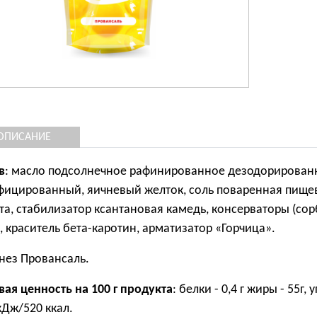
ОПИСАНИЕ
в
: масло подсолнечное рафинированное дезодорированное
ицированный, яичневый желток, соль поваренная пищева
та, стабилизатор ксантановая камедь, консерваторы (сор
, краситель бета-каротин, арматизатор «Горчица».
ез Провансаль.
ая ценность на 100 г продукта
: белки - 0,4 г жиры - 55г,
кДж/520 ккал.