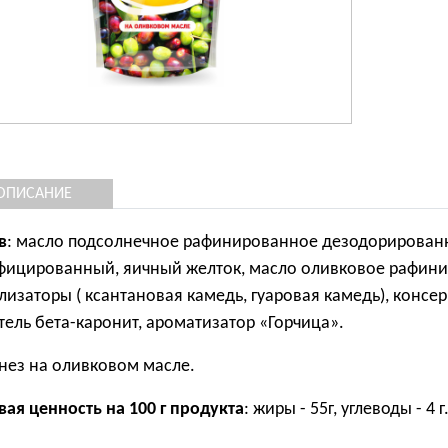
ОПИСАНИЕ
в
: масло подсолнечное рафинированное дезодорированное
ицированный, яичный желток, масло оливковое рафиниро
лизаторы ( ксантановая камедь, гуаровая камедь), консер
тель бета-каронит, ароматизатор «Горчица».
ез на оливковом масле.
ая ценность на 100 г продукта
: жиры - 55г, углеводы - 4